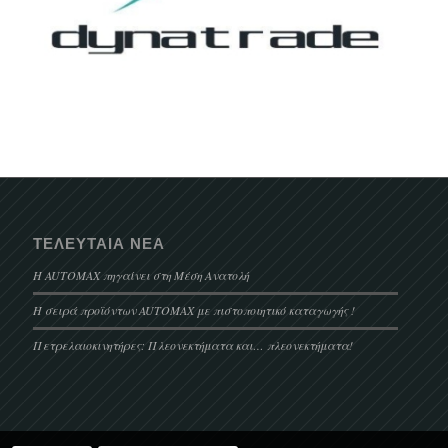
ΤΕΛΕΥΤΑΊΑ ΝΈΑ
Η AUTOMAX πηγαίνει στη Μέση Ανατολή
Η σειρά προϊόντων AUTOMAX με πιστοποιητικό καταγωγής !
Πετρελαιοκινητήρες: Πλεονεκτήματα και… πλεονεκτήματα!