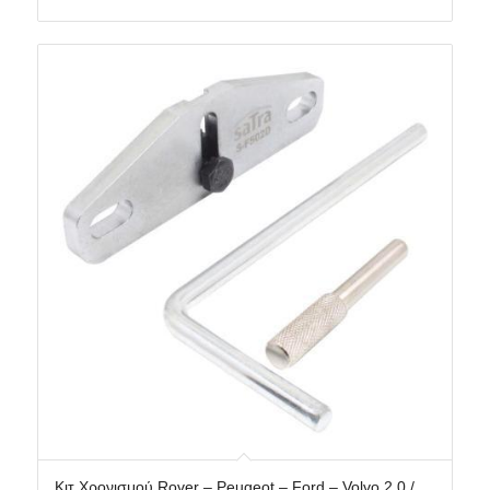
Κιτ Χρονισμού Rover – Peugeot – Ford – Volvo 2.0 /