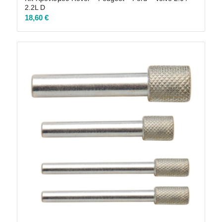
2.2L D
18,60
€