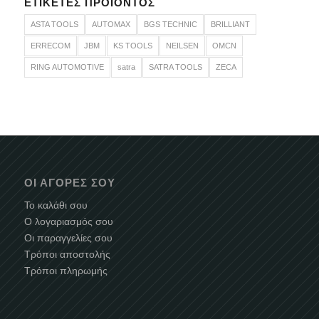
ΕΤΙΚΈΤΕΣ ΠΡΟΪΌΝΤΟΣ
ASTA TOOLS
AUTOMAX
BGS TECHNIC
BRILLIANT
ERRECOM
JBM
KS TOOLS
NEILSEN
OMCN
RING AUTOMOTIVE
satra
SATRA TOOLS
ZECA
ΟΙ ΑΓΟΡΈΣ ΣΟΥ
Το καλάθι σου
Ο λογαριασμός σου
Οι παραγγελίες σου
Τρόποι αποστολής
Τρόποι πληρωμής