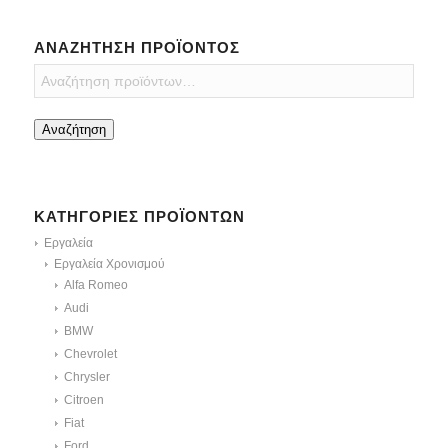
ΑΝΑΖΉΤΗΣΗ ΠΡΟΪΌΝΤΟΣ
Αναζήτηση
ΚΑΤΗΓΟΡΊΕΣ ΠΡΟΪΌΝΤΩΝ
Εργαλεία
Εργαλεία Χρονισμού
Alfa Romeo
Audi
BMW
Chevrolet
Chrysler
Citroen
Fiat
Ford