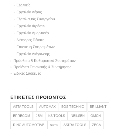
Εξολκείς
Εργαλεία Αέρος
Εξοπλισμός Συνεργείου
Εργαλεία Φρένων
Εργαλεία Αμορτισέρ
Διάφορες Πένσες
Επισκευή Σπειρωμάτων
Εργαλεία Διάγνωσης
Πρόσθετα & Καθαριστικά Συστημάτων
Προϊόντα Επισκευής & Συντήρησης
Ειδικές Συσκευές
ΕΤΙΚΈΤΕΣ ΠΡΟΪΌΝΤΟΣ
ASTA TOOLS
AUTOMAX
BGS TECHNIC
BRILLIANT
ERRECOM
JBM
KS TOOLS
NEILSEN
OMCN
RING AUTOMOTIVE
satra
SATRA TOOLS
ZECA