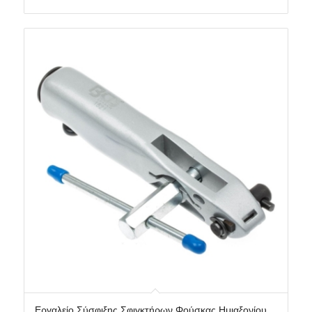
Εργαλείο Σύσφιξης Σφιγκτήρων Φούσκας Ημιαξονίου