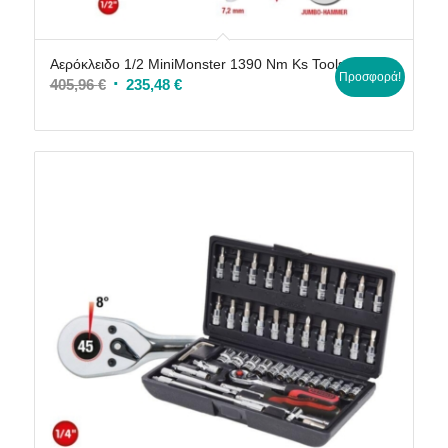
Αερόκλειδο 1/2 MiniMonster 1390 Nm Ks Tools
Προσφορά!
Original
Η
405,96
€
235,48
€
price
τρέχουσα
was:
τιμή
405,96 €.
είναι:
235,48 €.