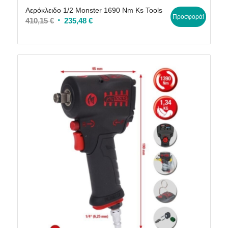
Αερόκλειδο 1/2 Monster 1690 Nm Ks Tools
Προσφορά!
Original
Η
410,15
€
235,48
€
price
τρέχουσα
was:
τιμή
410,15 €.
είναι:
235,48 €.