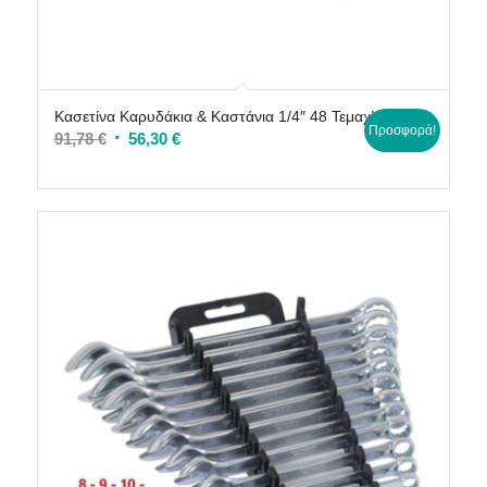
Κασετίνα Καρυδάκια & Καστάνια 1/4″ 48 Τεμαχίων
Προσφορά!
Original
Η
91,78
€
56,30
€
price
τρέχουσα
was:
τιμή
91,78 €.
είναι:
56,30 €.