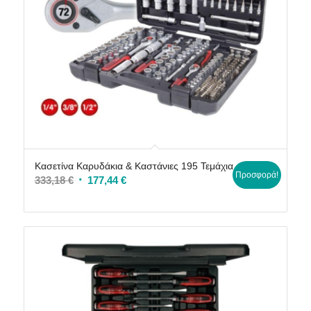
Κασετίνα Καρυδάκια & Καστάνιες 195 Τεμάχια
Προσφορά!
Original
Η
333,18
€
177,44
€
price
τρέχουσα
was:
τιμή
333,18 €.
είναι:
177,44 €.