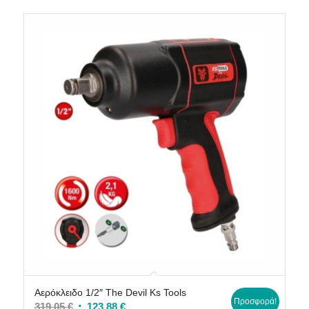
through
20,35 €
Αερόκλειδο 1/2″ The Devil Ks Tools
Προσφορά!
Original
Η
319,05
€
123,88
€