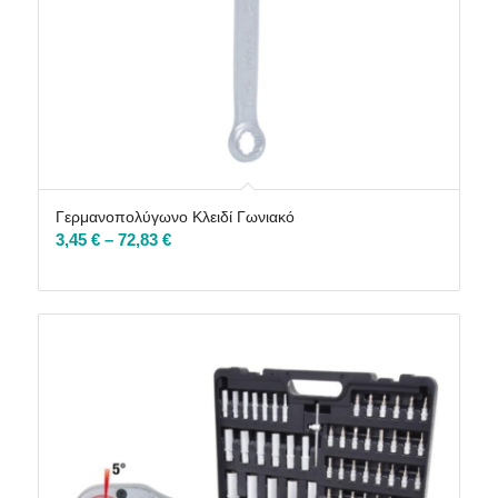
Γερμανοπολύγωνο Κλειδί Γωνιακό
Price
3,45
€
–
72,83
€
range:
3,45 €
through
72,83 €