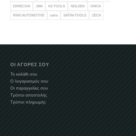
ERRECOM
JBM
KS TOOLS
NEILSEN
OMCN
RING AUTOMOTIVE
satra
SATRA TOOLS
ZECA
ΟΙ ΑΓΟΡΈΣ ΣΟΥ
Το καλάθι σου
Ο λογαριασμός σου
Οι παραγγελίες σου
Τρόποι αποστολής
Τρόποι πληρωμής