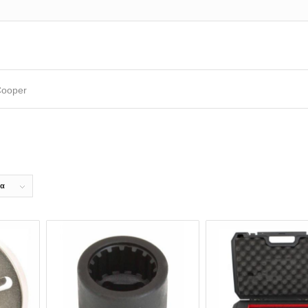
Cooper
δα