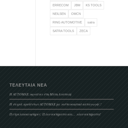
ERRECOM
JBM
KS TOOLS
NEILSEN
OMCN
RING AUTOMOTIVE
satra
SATRA TOOLS
ZECA
ΤΕΛΕΥΤΑΊΑ ΝΈΑ
Η AUTOMAX πηγαίνει στη Μέση Ανατολή
Η σειρά προϊόντων AUTOMAX με πιστοποιητικό καταγωγής !
Πετρελαιοκινητήρες: Πλεονεκτήματα και… πλεονεκτήματα!