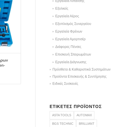
Εργαλεία Λίπανσης
Εξολκείς
Εργαλεία Αέρος
Εξοπλισμός Συνεργείου
Εργαλεία Φρένων
Εργαλεία Αμορτισέρ
Διάφορες Πένσες
Επισκευή Σπειρωμάτων
τήρων
Εργαλεία Διάγνωσης
en-
Πρόσθετα & Καθαριστικά Συστημάτων
Προϊόντα Επισκευής & Συντήρησης
Ειδικές Συσκευές
ΕΤΙΚΈΤΕΣ ΠΡΟΪΌΝΤΟΣ
ASTA TOOLS
AUTOMAX
BGS TECHNIC
BRILLIANT