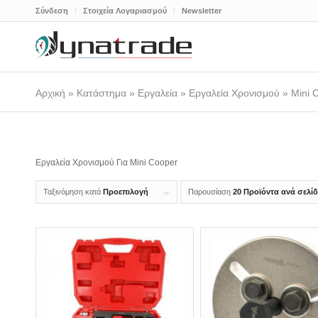
Σύνδεση
Στοιχεία Λογαριασμού
Newsletter
Αρχική
»
Κατάστημα
»
Εργαλεία
»
Εργαλεία Χρονισμού
»
Mini 
Εργαλεία Χρονισμού Για Mini Cooper
Ταξινόμηση κατά
Προεπιλογή
Παρουσίαση
20 Προϊόντα ανά σελί