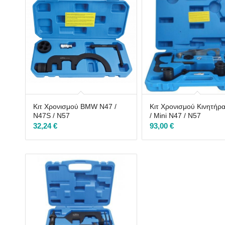
Κιτ Χρονισμού BMW N47 /
Κιτ Χρονισμού Κινητή
N47S / N57
/ Mini N47 / N57
32,24
€
93,00
€