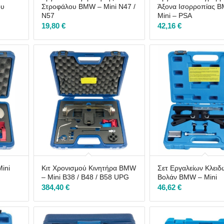
ου
Στροφάλου BMW – Mini N47 /
Άξονα Ισορροπίας 
N57
Mini – PSA
19,80
€
42,16
€
ini
Κιτ Χρονισμού Κινητήρα BMW
Σετ Εργαλείων Κλει
– Mini B38 / B48 / B58 UPG
Βολάν BMW – Mini
384,40
€
46,62
€