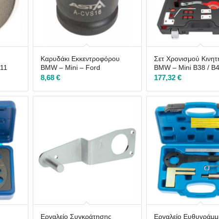
Καρυδάκι Εκκεντροφόρου
Σετ Χρονισμού Κινη
W11
BMW – Mini – Ford
BMW – Mini B38 / B4
8,68
€
177,32
€
Εργαλείο Συγκράτησης
Εργαλείο Ευθυγράμμ