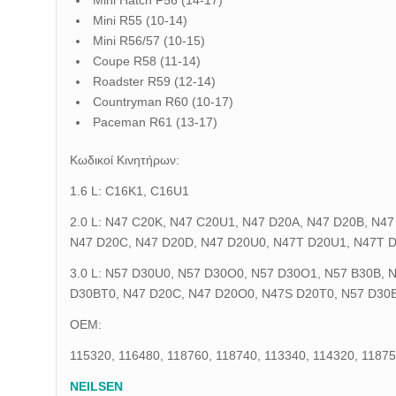
Mini Hatch F56 (14-17)
Mini R55 (10-14)
Mini R56/57 (10-15)
Coupe R58 (11-14)
Roadster R59 (12-14)
Countryman R60 (10-17)
Paceman R61 (13-17)
Κωδικοί Κινητήρων:
1.6 L: C16K1, C16U1
2.0 L: N47 C20K, N47 C20U1, N47 D20A, N47 D20B, N4
N47 D20C, N47 D20D, N47 D20U0, N47T D20U1, N47T 
3.0 L: N57 D30U0, N57 D30O0, N57 D30O1, N57 B30B, 
D30BT0, N47 D20C, N47 D20O0, N47S D20T0, N57 D30B
OEM:
115320, 116480, 118760, 118740, 113340, 114320, 11875
NEILSEN