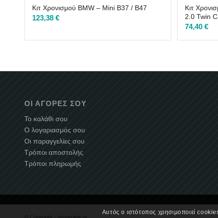
Κιτ Χρονισμού BMW – Mini B37 / B47
Κιτ Χρονι
2.0 Twin 
123,38
€
74,40
€
ΟΙ ΑΓΟΡΈΣ ΣΟΥ
Το καλάθι σου
Ο λογαριασμός σου
Οι παραγγελίες σου
Τρόποι αποστολής
Τρόποι πληρωμής
Αυτός ο ιστότοπος χρησιμοποιεί cookies
© Copyright -
dynatrade.gr