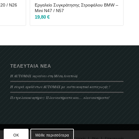
20 / N26
Εργαλείο Συγκράτησης Στροφάλου BMW –
Mini N47 / N57
19,80
€
ΤΕΛΕΥΤΑΊΑ ΝΈΑ
Η AUTOMAX πηγαίνει στη Μέση Ανατολή
Η σειρά προϊόντων AUTOMAX με πιστοποιητικό καταγωγής !
Πετρελαιοκινητήρες: Πλεονεκτήματα και… πλεονεκτήματα!
.
OK
Μάθε περισσότερα
Αρχική
Εταιρεία
Blog
Επικοινωνία