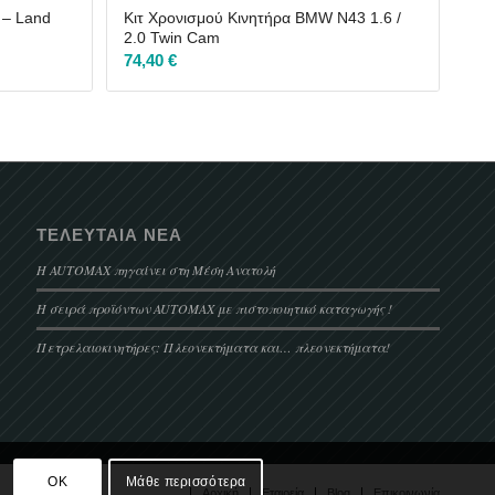
 – Land
Κιτ Χρονισμού Κινητήρα BMW N43 1.6 /
2.0 Twin Cam
74,40
€
ΤΕΛΕΥΤΑΊΑ ΝΈΑ
Η AUTOMAX πηγαίνει στη Μέση Ανατολή
Η σειρά προϊόντων AUTOMAX με πιστοποιητικό καταγωγής !
Πετρελαιοκινητήρες: Πλεονεκτήματα και… πλεονεκτήματα!
.
OK
Μάθε περισσότερα
Αρχική
Εταιρεία
Blog
Επικοινωνία