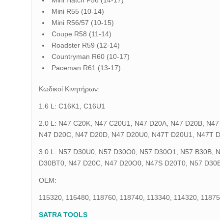
Mini Hatch F56 (14-17)
Mini R55 (10-14)
Mini R56/57 (10-15)
Coupe R58 (11-14)
Roadster R59 (12-14)
Countryman R60 (10-17)
Paceman R61 (13-17)
Κωδικοί Κινητήρων:
1.6 L: C16K1, C16U1
2.0 L: N47 C20K, N47 C20U1, N47 D20A, N47 D20B, N4
N47 D20C, N47 D20D, N47 D20U0, N47T D20U1, N47T 
3.0 L: N57 D30U0, N57 D30O0, N57 D30O1, N57 B30B, 
D30BT0, N47 D20C, N47 D20O0, N47S D20T0, N57 D30B
OEM:
115320, 116480, 118760, 118740, 113340, 114320, 11875
SATRA TOOLS