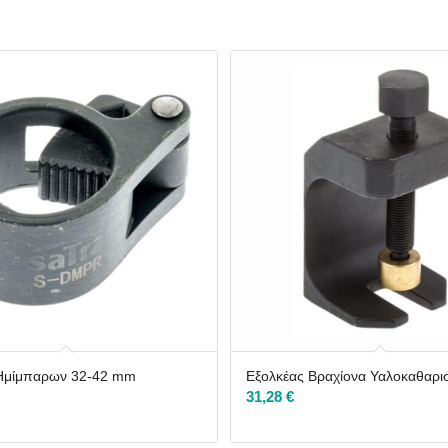
 Ημίμπαρων 32-42 mm
Εξολκέας Βραχίονα Υαλοκαθαρ
31,28
€