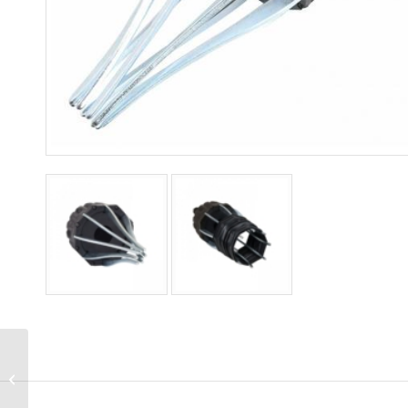
Κασετίνα Καρυδάκια &
Καστάνια 1/4″ 48 �...