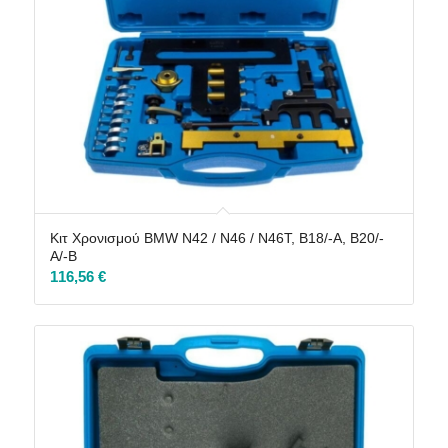
Κιτ Χρονισμού BMW N42 / N46 / N46T, B18/-A, B20/-
A/-B
116,56
€