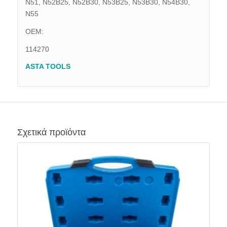
N51, N52B25, N52B30, N53B25, N53B30, N54B30,
N55
OEM:
114270
ASTA TOOLS
Σχετικά προϊόντα