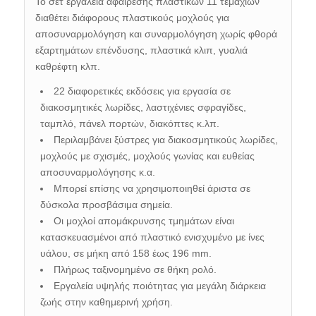
Το σετ εργαλεία αφαίρεσης πλαστικών 11 τεμαχίων
διαθέτει δ
ιάφορους πλαστικούς μοχλούς για
αποσυναρμολόγηση και συναρμολόγηση χωρίς φθορά
εξαρτημάτων επένδυσης, πλαστικά κλιπ, γυαλιά
καθρέφτη κλπ.
22 διαφορετικές εκδόσεις για εργασία σε
διακοσμητικές λωρίδες, λαστιχένιες σφραγίδες,
ταμπλό, πάνελ πορτών, διακόπτες κ.λπ.
Περιλαμβάνει ξύστρες για διακοσμητικούς λωρίδες,
μοχλούς με σχισμές, μοχλούς γωνίας και ευθείας
αποσυναρμολόγησης κ.α.
Μπορεί επίσης να χρησιμοποιηθεί άριστα σε
δύσκολα προσβάσιμα σημεία.
Οι μοχλοί απομάκρυνσης τμημάτων είναι
κατασκευασμένοι από πλαστικό ενισχυμένο με ίνες
υάλου,
σε μήκη από 158 έως 196 mm.
Πλήρως ταξινομημένο σε
θήκη ρολό.
Εργαλεία υψηλής ποιότητας
για μεγάλη διάρκεια
ζωής στην καθημερινή χρήση.