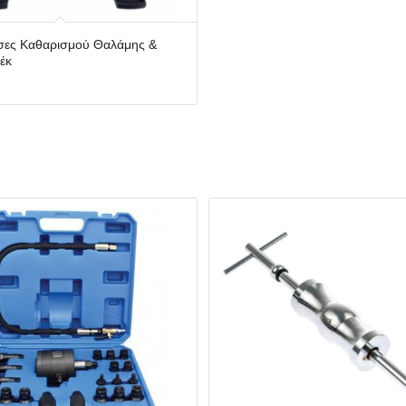
σες Καθαρισμού Θαλάμης &
έκ