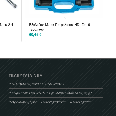
Μπεκ 2,4
Εξολκέας Μπεκ Πετρελαίου HDI Σετ 9
Τεμαχίων
60,45
€
ΤΕΛΕΥΤΑΊΑ ΝΈΑ
Η AUTOMAX πηγαίνει στη Μέση Ανατολή
Η σειρά προϊόντων AUTOMAX με πιστοποιητικό καταγωγής !
Πετρελαιοκινητήρες: Πλεονεκτήματα και… πλεονεκτήματα!