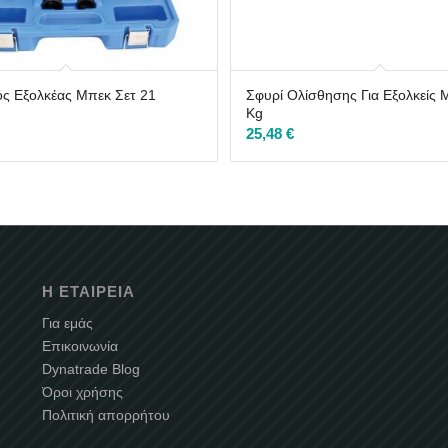
ός Εξολκέας Μπεκ Σετ 21
Σφυρί Ολίσθησης Για Εξολκείς 
Kg
25,48
€
Η ΕΤΑΙΡΕΊΑ
Για εμάς
Επικοινωνία
Dynatrade Blog
Όροι χρήσης
Πολιτική απορρήτου