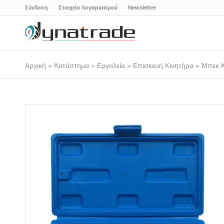
Σύνδεση
Στοιχεία Λογαριασμού
Newsletter
Αρχική
»
Κατάστημα
»
Εργαλεία
»
Επισκευή Κινητήρα
»
Μπεκ Κ