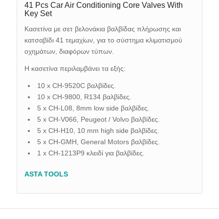
41 Pcs Car Air Conditioning Core Valves With
Key Set
Κασετίνα με σετ βελονάκια βαλβίδας πλήρωσης και
κατσαβίδι 41 τεμαχίων, για το σύστημα κλιματισμού
οχημάτων, διαφόρων τύπων.
Η κασετίνα περιλαμβάνει τα εξής:
10 x CH-9520C βαλβίδες.
10 x CH-9800, R134 βαλβίδες.
5 x CH-L08, 8mm low side βαλβίδες.
5 x CH-V066, Peugeot / Volvo βαλβίδες.
5 x CH-H10, 10 mm high side βαλβίδες.
5 x CH-GMH, General Motors βαλβίδες.
1 x CH-1213P9 κλειδί για βαλβίδες.
ASTA TOOLS