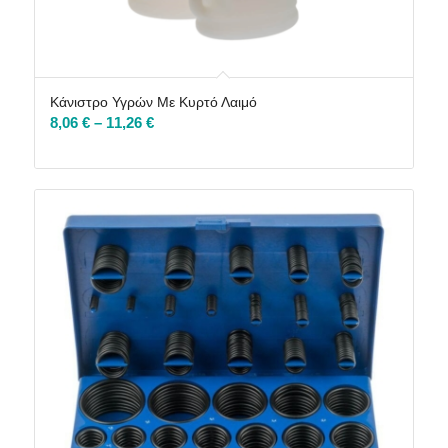
Κάνιστρο Υγρών Με Κυρτό Λαιμό
Price
8,06
€
–
11,26
€
range:
8,06 €
through
11,26 €