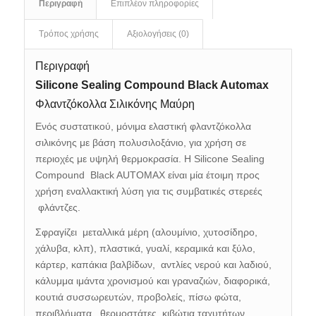
Περιγραφή
Επιπλέον πληροφορίες
Τρόπος χρήσης
Αξιολογήσεις (0)
Περιγραφή
Silicone Sealing Compound Black Automax
Φλαντζόκολλα Σιλικόνης Μαύρη
Ενός συστατικού, μόνιμα ελαστική φλαντζόκολλα
σιλικόνης με βάση πολυσιλοξάνιο, για χρήση σε
περιοχές με υψηλή θερμοκρασία. Η Silicone Sealing
Compound Black AUTOMAX είναι μία έτοιμη προς
χρήση εναλλακτική λύση για τις συμβατικές στερεές
φλάντζες.
Σφραγίζει μεταλλικά μέρη (αλουμίνιο, χυτοσίδηρο,
χάλυβα, κλπ), πλαστικά, γυαλί, κεραμικά και ξύλο,
κάρτερ, καπάκια βαλβίδων, αντλίες νερού και λαδιού,
κάλυμμα ιμάντα χρονισμού και γραναζιών, διαφορικά,
κουτιά συσσωρευτών, προβολείς, πίσω φώτα,
περιβλήματα , θερμοστάτες, κιβώτια ταχυτήτων,