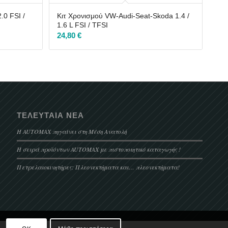
.0 FSI /
Κιτ Χρονισμού VW-Audi-Seat-Skoda 1.4 /
1.6 L FSI / TFSI
24,80
€
ΤΕΛΕΥΤΑΊΑ ΝΈΑ
Η AUTOMAX πηγαίνει στη Μέση Ανατολή
Η σειρά προϊόντων AUTOMAX με πιστοποιητικό καταγωγής !
Πετρελαιοκινητήρες: Πλεονεκτήματα και… πλεονεκτήματα!