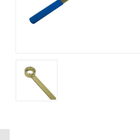
Καρυδάκια Για