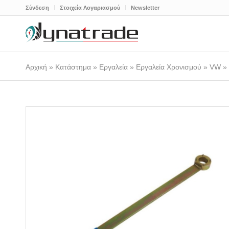
Σύνδεση
Στοιχεία Λογαριασμού
Newsletter
Αρχική
»
Κατάστημα
»
Εργαλεία
»
Εργαλεία Χρονισμού
»
VW
»