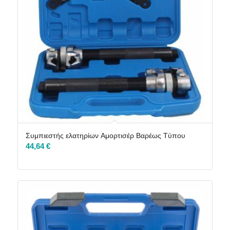
Συμπιεστής ελατηρίων Aμορτισέρ Bαρέως Tύπου
44,64
€