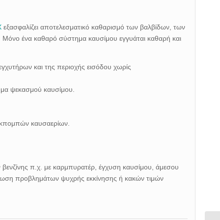
X
εξασφαλίζει αποτελεσματικό καθαρισμό των βαλβίδων, των
 Μόνο ένα καθαρό σύστημα καυσίμου εγγυάται καθαρή και
γχυτήρων και της περιοχής εισόδου χωρίς
τημα ψεκασμού καυσίμου.
ς εκπομπών καυσαερίων.
 βενζίνης π.χ. με καρμπυρατέρ, έγχυση καυσίμου, άμεσου
ίπτωση προβλημάτων ψυχρής εκκίνησης ή κακών τιμών