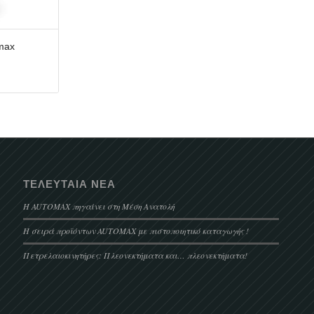
omax
ΤΕΛΕΥΤΑΊΑ ΝΈΑ
Η AUTOMAX πηγαίνει στη Μέση Ανατολή
Η σειρά προϊόντων AUTOMAX με πιστοποιητικό καταγωγής !
Πετρελαιοκινητήρες: Πλεονεκτήματα και… πλεονεκτήματα!